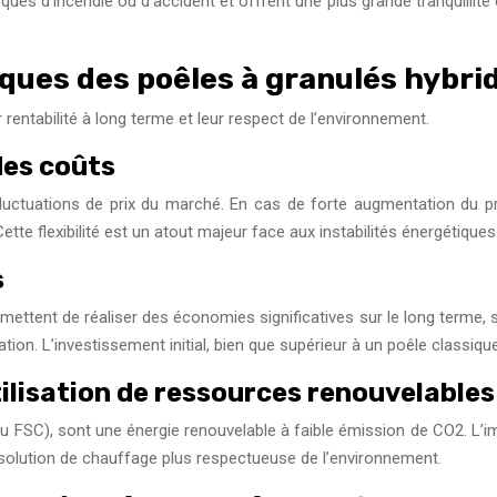
ues d’incendie ou d’accident et offrent une plus grande tranquillité d
ques des poêles à granulés hybri
 rentabilité à long terme et leur respect de l’environnement.
 des coûts
 fluctuations de prix du marché. En cas de forte augmentation du p
e flexibilité est un atout majeur face aux instabilités énergétiques
s
permettent de réaliser des économies significatives sur le long term
tion. L’investissement initial, bien que supérieur à un poêle classi
ilisation de ressources renouvelables
 FSC), sont une énergie renouvelable à faible émission de CO2. L’i
e solution de chauffage plus respectueuse de l’environnement.