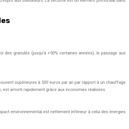
’esprit aux utilisateurs. La sécurité est un élément primordial dans
des
rix des granulés (jusqu’à +50% certaines années), le passage aux
.
e, souvent supérieures à 500 euros par an par rapport à un chauffage
que, est amorti rapidement grâce aux économies réalisées.
mpact environnemental est nettement inférieur à celui des énergies