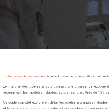
/
Rénovation écologique
/ Avantages et inconvénients des poêles à granulés h
Le marché des poêles à bois connaît une croissance exponentiel
récemment, les modèles hybrides, au premier plan. Près de 15% des
Ce guide complet explore en détail les poêles à granulés hybrides
et leurs limitations pour vous aider à faire un choix éclairé pour v